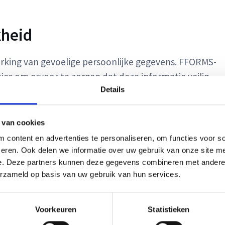
kheid
rking van gevoelige persoonlijke gegevens. FFORMS-
es om ervoor te zorgen dat deze informatie veilig
 geautoriseerde personen. Dit geeft werkgevers en
Details
 de hoogste mate van vertrouwelijkheid worden
 van cookies
content en advertenties te personaliseren, om functies voor so
oordeling
eren. Ook delen we informatie over uw gebruik van onze site me
e. Deze partners kunnen deze gegevens combineren met andere i
mulier heeft ingediend, kunnen werkgevers de
erzameld op basis van uw gebruik van hun services.
RMS kan worden geconfigureerd om automatisch
fiëren van referenties of het controleren van
Voorkeuren
Statistieken
envoudig worden gekoppeld aan bestaande HR-