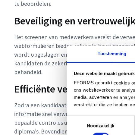
te beoordelen.
Beveiliging en vertrouwelij
Het screenen van medewerkers vereist de verwe
webformulieren bieden robuuste beveiligingsopti
wordt opgeslagen en alleen toegankelijk is voor
Toestemming
kandidaten de zekerheid dat hun gegevens met
behandeld.
Deze website maakt gebruik
FFORMS gebruikt cookies om 
Efficiënte verwerking en be
ons websiteverkeer te analys
media, adverteren en analys
Zodra een kandidaat zijn of haar screeningsfor
verstrekt of die ze hebben v
informatie snel verwerken en beoordelen. FFO
Toestemmingsselectie
bepaalde controles uit te voeren, zoals het veri
Noodzakelijk
diploma’s. Bovendien kunnen de formulieren e