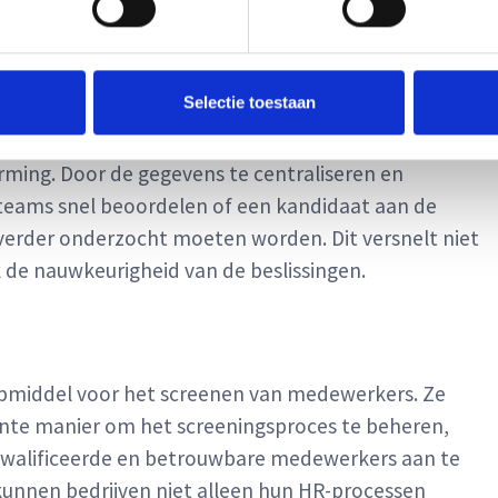
ns efficiënt te integreren en te analyseren.
tvorming
Selectie toestaan
ie die via FFORMS-webformulieren wordt verzameld,
orming. Door de gegevens te centraliseren en
teams snel beoordelen of een kandidaat aan de
ie verder onderzocht moeten worden. Dit versnelt niet
 de nauwkeurigheid van de beslissingen.
pmiddel voor het screenen van medewerkers. Ze
ciënte manier om het screeningsproces te beheren,
ekwalificeerde en betrouwbare medewerkers aan te
unnen bedrijven niet alleen hun HR-processen