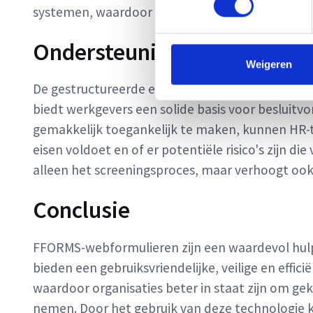
systemen, waardoor het mogelijk is om de gegeve
Ondersteuning voor beslui
Weigeren
De gestructureerde en gedetailleerde informat
biedt werkgevers een solide basis voor besluitv
gemakkelijk toegankelijk te maken, kunnen HR-
eisen voldoet en of er potentiële risico's zijn d
alleen het screeningsproces, maar verhoogt ook
Conclusie
FFORMS-webformulieren zijn een waardevol hul
bieden een gebruiksvriendelijke, veilige en effi
waardoor organisaties beter in staat zijn om g
nemen. Door het gebruik van deze technologie k