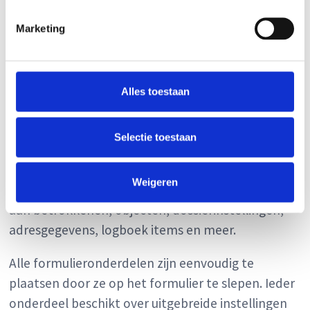
FormBuilder
Marketing
Maak interactieve formulieren
met de FormBuilder
Alles toestaan
De krachtige FormBuilder biedt niet alleen alle
mogelijke standaard HTML invoeropties zoals
Selectie toestaan
tekstvelden, radiobuttons en selectiemenu's,
maar ook vele gespecialiseerde koppelingen met
Weigeren
uw dossierregistratiesysteem. Denk bijvoorbeeld
aan betrokkenen, objecten, dossierinstellingen,
adresgegevens, logboek items en meer.
Alle formulieronderdelen zijn eenvoudig te
plaatsen door ze op het formulier te slepen. Ieder
onderdeel beschikt over uitgebreide instellingen