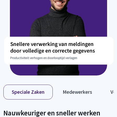
Speciale Zaken
Medewerkers
Vo
Nauwkeuriger en sneller werken